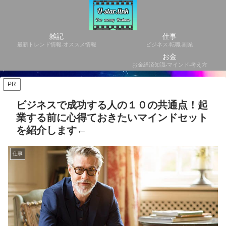
雑記
仕事
最新トレンド情報-オススメ情報
ビジネス-転職-副業
お金
お金経済知識-マインド-考え方
PR
ビジネスで成功する人の１０の共通点！起
業する前に心得ておきたいマインドセット
を紹介します←
仕事