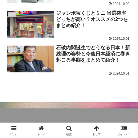
2024.10.02
ジャンボ宝くじとミニ 当選確率
雑記
どっちが高い？オススメの2つを
まとめ紹介！
2024.10.01
石破内閣誕生でどうなる日本！新
雑記
総理の姿勢と今後日本経済に巻き
起こる事態をまとめて紹介！
2024.10.01
© 2024 ビ次郎blog.
メニュー
ホーム
検索
トップ
サイドバー