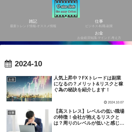
雑記
仕事
最新トレンド情報-オススメ情報
ビジネス-転職-副業
お金
お金経済知識-マインド-考え方
2024-10
人気上昇中？FXトレードは副業
お金
になるの？メリット&リスクと稼
ぐ為の秘訣を紹介します！
2024.10.07
【高ストレス】レベルの低い職場
仕事
の特徴！会社が抱えるリスクと
は？周りのレベルが低いと感じた
なら成長のタイミングかも！