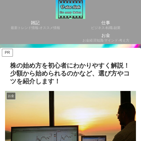
雑記
仕事
最新トレンド情報-オススメ情報
ビジネス-転職-副業
お金
お金経済知識-マインド-考え方
PR
株の始め方を初心者にわかりやすく解説！
少額から始められるのかなど、選び方やコ
ツを紹介します！
お金