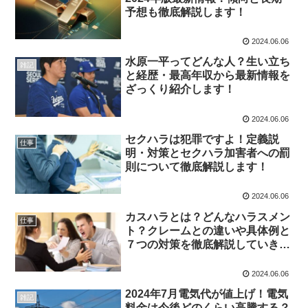
予想も徹底解説します！
2024.06.06
水原一平ってどんな人？生い立ち
雑記
と経歴・最高年収から最新情報を
ざっくり紹介します！
2024.06.06
セクハラは犯罪ですよ！定義説
仕事
明・対策とセクハラ加害者への罰
則について徹底解説します！
2024.06.06
カスハラとは？どんなハラスメン
仕事
ト？クレームとの違いや具体例と
７つの対策を徹底解説していきま
す！
2024.06.06
2024年7月電気代が値上げ！電気
雑記
料金は今後どのくらい高騰する？