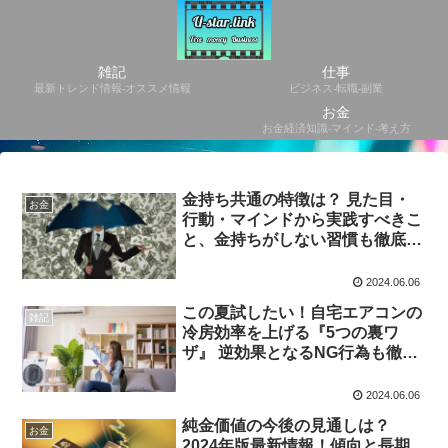
雑記
仕事
最新トレンド情報-オススメ情報
ビジネス-転職-副業
お金
お金経済知識-マインド-考え方
金持ち共通の特徴は？ 見た目・
お金
行動・マインドから実践すべきこ
と、金持ちがしない習慣も徹底紹
介！
2024.06.06
この夏試したい！自宅エアコンの
雑記
冷房効率を上げる『5つの裏ワ
ザ』 逆効果となるNG行為も徹底
解説
2024.06.06
純金価値の今後の見通しは？
お金
2024年版最新情報！傾向と長期