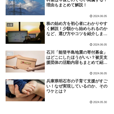
理由もまとめて解説！
2024.06.05
株の始め方を初心者にわかりやす
お金
く解説！少額から始められるのか
など、選び方やコツを紹介しま
す！
2024.06.05
石川「能登半島地震の寄付募金」
雑記
はどこにしたほうがいい？被災支
援団体の活動内容もまとめて紹
介！
2024.06.05
兵庫県明石市の子育て支援がすご
雑記
い！なぜ実現しているのか、その
ワケとは？
2024.05.30